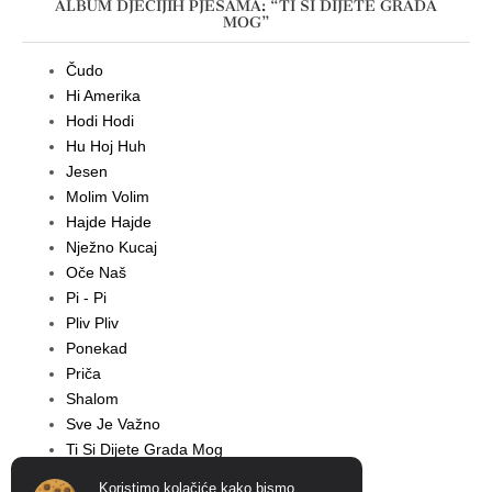
ALBUM DJEČIJIH PJESAMA: “TI SI DIJETE GRADA
MOG”
Čudo
Hi Amerika
Hodi Hodi
Hu Hoj Huh
Jesen
Molim Volim
Hajde Hajde
Nježno Kucaj
Oče Naš
Pi - Pi
Pliv Pliv
Ponekad
Priča
Shalom
Sve Je Važno
Ti Si Dijete Grada Mog
Tko Ima Uho
Koristimo kolačiće kako bismo