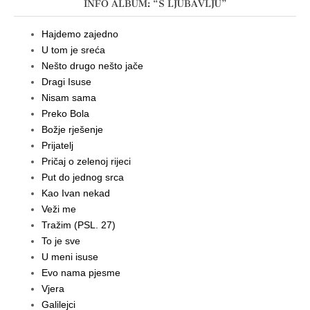
INFO ALBUM: “S LJUBAVLJU”
Hajdemo zajedno
U tom je sreća
Nešto drugo nešto jače
Dragi Isuse
Nisam sama
Preko Bola
Božje rješenje
Prijatelj
Pričaj o zelenoj rijeci
Put do jednog srca
Kao Ivan nekad
Veži me
Tražim (PSL. 27)
To je sve
U meni isuse
Evo nama pjesme
Vjera
Galilejci