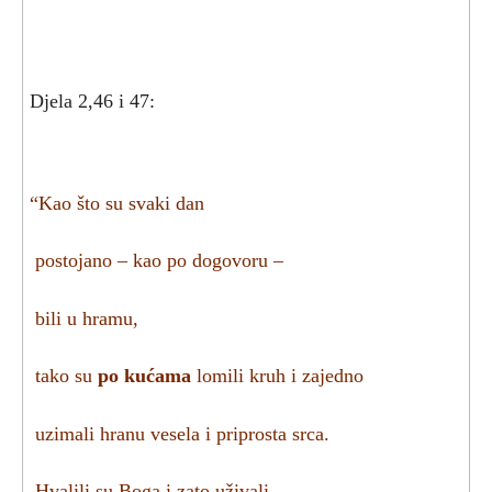
Djela 2,46 i 47:
“Kao što su svaki dan
postojano – kao po dogovoru –
bili u hramu,
tako su
po kućama
lomili kruh i zajedno
uzimali hranu vesela i priprosta srca.
Hvalili su Boga i zato uživali