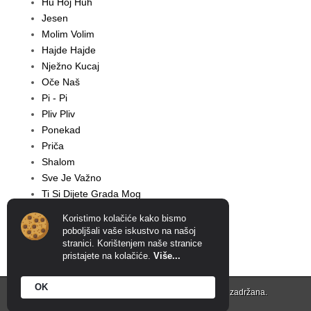
Hu Hoj Huh
Jesen
Molim Volim
Hajde Hajde
Nježno Kucaj
Oče Naš
Pi - Pi
Pliv Pliv
Ponekad
Priča
Shalom
Sve Je Važno
Ti Si Dijete Grada Mog
Tko Ima Uho
Koristimo kolačiće kako bismo
poboljšali vaše iskustvo na našoj
stranici. Korištenjem naše stranice
pristajete na kolačiće.
Više...
OK
Copyright © 2026
INTERNET CRKVA
. Sva prava zadržana.
Creation & Host: MIDNEL d.o.o.