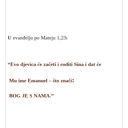
U
evanđelju po Mateju 1,23
:
“
Evo djevica će začeti i roditi Sina i dat će
:
Mu ime Emanuel – što znači
BOG JE S NAMA.”