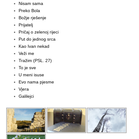
Nisam sama
Preko Bola
Božje rješenje
Prijatelj
Pričaj o zelenoj rijeci
Put do jednog srca
Kao Ivan nekad
Veži me
Tražim (PSL. 27)
To je sve
U meni isuse
Evo nama pjesme
Vjera
Galilejci