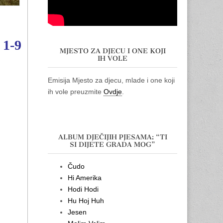
 1-9
MJESTO ZA DJECU I ONE KOJI
IH VOLE
Emisija Mjesto za djecu, mlade i one koji
ih vole preuzmite
Ovdje
.
ALBUM DJEČIJIH PJESAMA: “TI
SI DIJETE GRADA MOG”
Čudo
Hi Amerika
Hodi Hodi
Hu Hoj Huh
Jesen