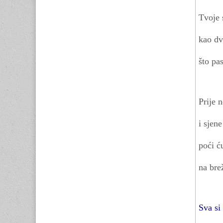
Tvoje 
kao dv
što pa
Prije 
i sjene
poći ć
na bre
Sva si 