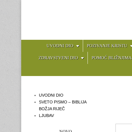
MAIN
SKIP
UVODNI DIO
POZIVANJE KRISTU
TO
MENU
CONTENT
ZDRAVSTVENI DIO
POMOĆ BLIŽNJIMA
UVODNI DIO
SVETO PISMO – BIBLIJA
BOŽJA RIJEČ
LJUBAV
NOVO