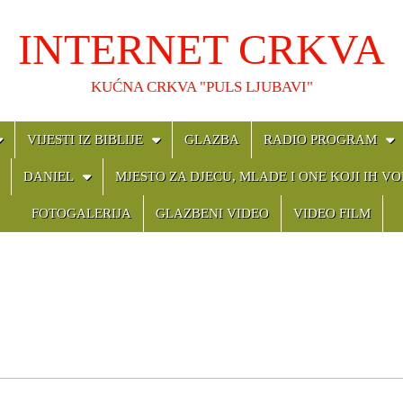
INTERNET CRKVA
KUĆNA CRKVA "PULS LJUBAVI"
VIJESTI IZ BIBLIJE
GLAZBA
RADIO PROGRAM
DANIEL
MJESTO ZA DJECU, MLADE I ONE KOJI IH VO
FOTOGALERIJA
GLAZBENI VIDEO
VIDEO FILM