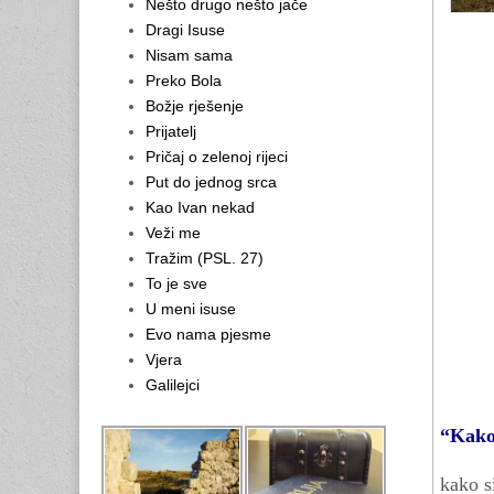
Nešto drugo nešto jače
Dragi Isuse
Nisam sama
Preko Bola
Božje rješenje
Prijatelj
Pričaj o zelenoj rijeci
Put do jednog srca
Kao Ivan nekad
Veži me
Tražim (PSL. 27)
To je sve
U meni isuse
Evo nama pjesme
Vjera
Galilejci
“Kako 
kako si