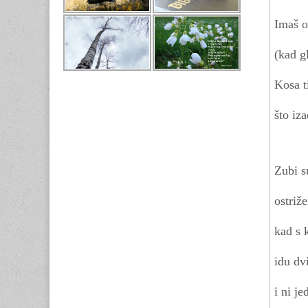
Imaš o
(kad g
Kosa t
što iz
Zubi s
ostriž
kad s 
idu dv
i ni j