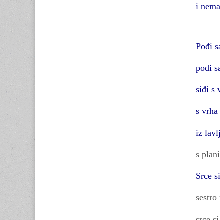
i nema
Pođi 
pođi 
siđi s 
s vrha
iz lavl
s plan
Srce si
sestro
srce si