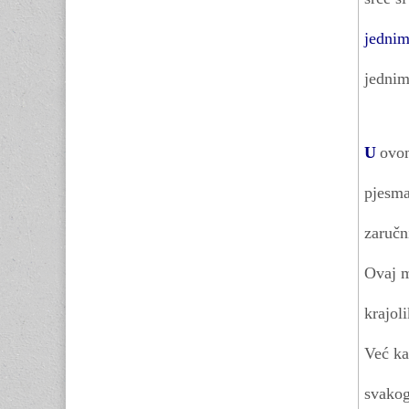
jednim
jednim
U
ovom
pjesma
zaručni
Ovaj m
krajol
Već ka
svakog