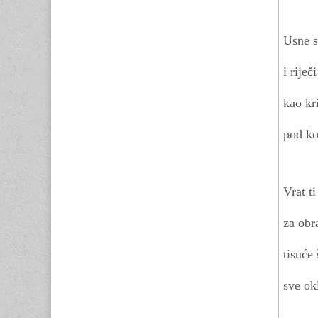
Usne s
i riječ
kao kr
pod k
Vrat t
za obr
tisuće 
sve ok