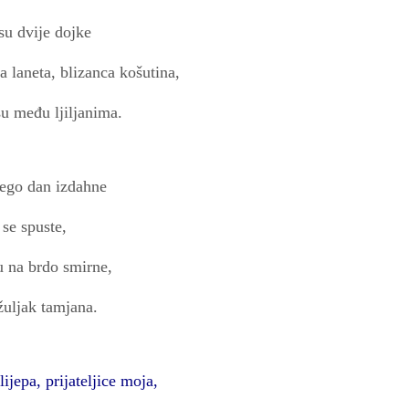
su dvije dojke
a laneta, blizanca košutina,
su među ljiljanima.
nego dan izdahne
 se spuste,
u na brdo smirne,
žuljak tamjana.
lijepa, prijateljice moja,