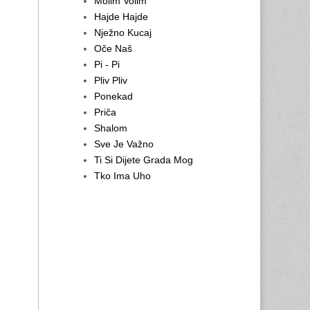
Molim Volim
Hajde Hajde
Nježno Kucaj
Oče Naš
Pi - Pi
Pliv Pliv
Ponekad
Priča
Shalom
Sve Je Važno
Ti Si Dijete Grada Mog
Tko Ima Uho