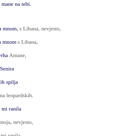
 mane na tebi.
sa mnom,
s Libana, nevjesto,
sa mnom
s Libana,
vrha
Amane,
 Senira
jih spilja
ina leopardskih.
 mi ranila
 moja, nevjesto,
 mi ranila