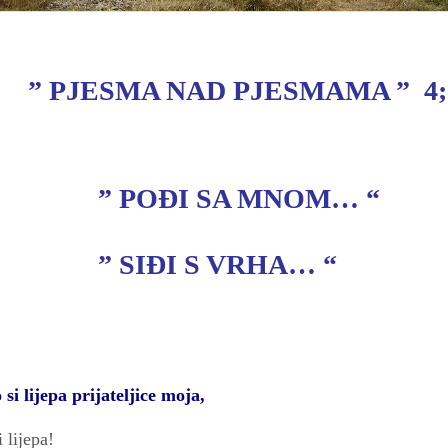
” PJESMA NAD PJESMAMA ”
4;
”
POĐI SA MNOM… “
” SIĐI S VRHA… “
si lijepa prijateljice moja,
 lijepa!