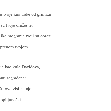
u tvoje kao trake od grimiza
i su tvoje dražesne,
iške mogranja tvoji su obrazi
oprenom tvojom.
i je kao kula Davidova,
anu sagrađena:
štitova visi na njoj,
lopi junački.