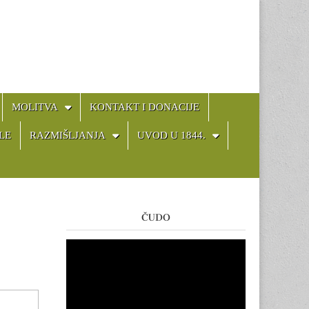
MOLITVA
KONTAKT I DONACIJE
LE
RAZMIŠLJANJA
UVOD U 1844.
ČUDO