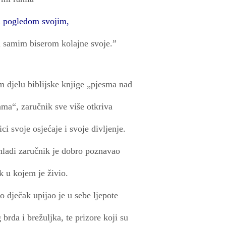
 pogledom svojim,
 samim biserom kolajne svoje.”
 djelu biblijske knjige „pjesma nad
ma“, zaručnik sve više otkriva
ci svoje osjećaje i svoje divljenje.
ladi zaručnik je dobro poznavao
ik u kojem je živio.
o dječak upijao je u sebe ljepote
 brda i brežuljka, te prizore koji su