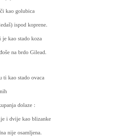
či kao golubica
ledaš) ispod koprene.
i je kao stado koza
ađoše na brdo Gilead.
u ti kao stado ovaca
enih
kupanja dolaze :
ije i dvije kao blizanke
edna nije osamljena.