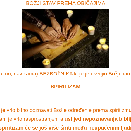
BOŽJI STAV PREMA OBIČAJIMA
ulturi, navikama) BEZBOŽNIKA koje je usvojio Božji nar
SPIRITIZAM
je vrlo bitno poznavati Božje određenje prema spiritizmu
zam je vrlo rasprostranjen,
a uslijed nepoznavanja bibli
 spiritizam će se još više širiti među neupućenim ljud