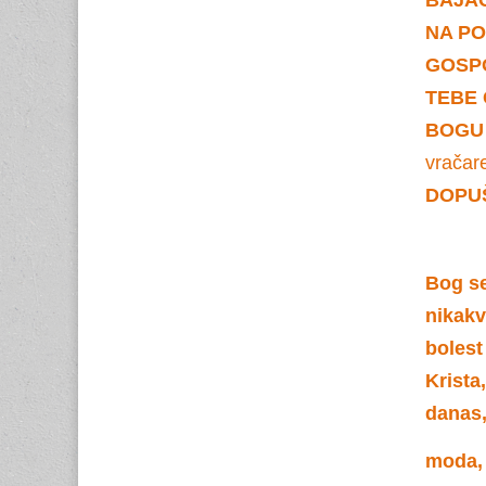
NA P
GOSPO
TEBE 
BOGU
vračare
DOPU
Bog se
nikakv
bolest
Krista
danas,
moda, 