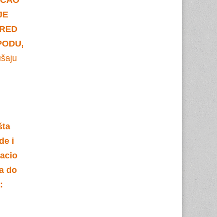
JE
PRED
PODU,
ušaju
šta
de i
bacio
pa do
: