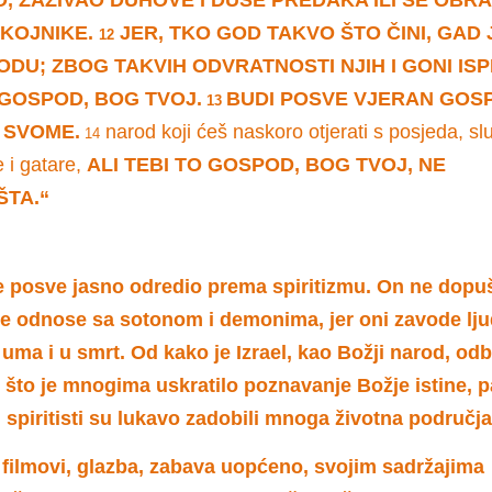
OKOJNIKE.
JER, TKO GOD TAKVO ŠTO ČINI, GAD 
12
DU; ZBOG TAKVIH ODVRATNOSTI NJIH I GONI IS
GOSPOD, BOG TVOJ.
BUDI POSVE VJERAN GOS
13
 SVOME.
narod koji ćeš naskoro otjerati s posjeda, sl
14
 i gatare,
ALI TEBI TO GOSPOD, BOG TVOJ, NE
ŠTA.“
 posve jasno odredio prema spiritizmu. On ne dopu
e odnose sa sotonom i demonima, jer oni zavode lju
 uma i u smrt. Od kako je Izrael, kao Božji narod, od
, što je mnogima uskratilo poznavanje Božje istine, 
 spiritisti su lukavo zadobili mnoga životna područja
filmovi, glazba, zabava uopćeno, svojim sadržajima