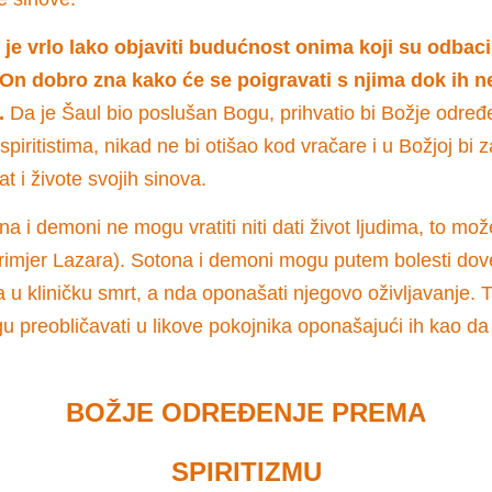
 je vrlo lako objaviti budućnost onima koji su odbaci
On dobro zna kako će se poigravati s njima dok ih n
.
Da je Šaul bio poslušan Bogu, prihvatio bi Božje određ
piritistima, nikad ne bi otišao kod vračare i u Božjoj bi za
at i živote svojih sinova.
na i demoni ne mogu vratiti niti dati život ljudima, to m
primjer Lazara). Sotona i demoni mogu putem bolesti dov
 u kliničku smrt, a nda oponašati njegovo oživljavanje. 
u preobličavati u likove pokojnika oponašajući ih kao da
BOŽJE ODREĐENJE PREMA
SPIRITIZMU