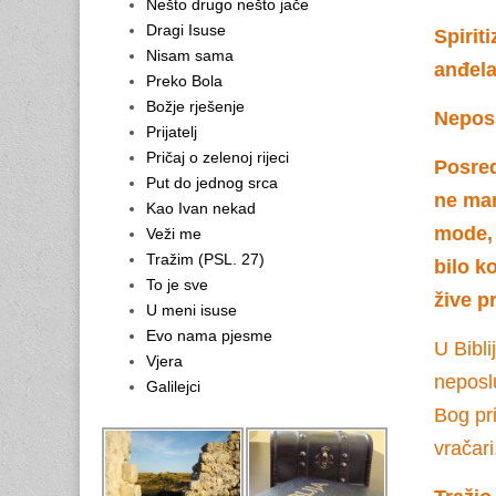
Nešto drugo nešto jače
Dragi Isuse
Spirit
Nisam sama
anđela
Preko Bola
Božje rješenje
Neposr
Prijatelj
Pričaj o zelenoj rijeci
Posred
Put do jednog srca
ne mar
Kao Ivan nekad
mode, 
Veži me
Tražim (PSL. 27)
bilo k
To je sve
žive p
U meni isuse
Evo nama pjesme
U Bibli
Vjera
neposl
Galilejci
Bog pr
vračari