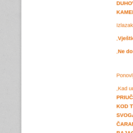
DUHOV
KAMEN
Izlazak
Vješti
„
Ne dop
„
Ponovlj
Kad uđ
„
PRIUČ
KOD T
SVOGA
ČARA
BAJAO