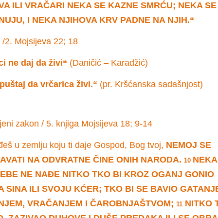
A ILI VRAČARI NEKA SE KAZNE SMRĆU; NEKA SE
UJU, I NEKA NJIHOVA KRV PADNE NA NJIH.“
 /2. Mojsijeva 22; 18
ci ne daj da živi“
(Daničić – Karadžić)
uštaj da vrčarica živi.“
(pr. Kršćanska sadašnjost)
eni zakon / 5. knjiga Mojsijeva 18; 9-14
eš u zemlju koju ti daje Gospod, Bog tvoj,
NEMOJ SE
AVATI NA ODVRATNE ČINE ONIH NARODA.
NEKA
10
EBE NE NAĐE NITKO TKO BI KROZ OGANJ GONIO
 SINA ILI SVOJU KĆER; TKO BI SE BAVIO GATANJ
NJEM, VRAČANJEM I ČAROBNJAŠTVOM;
NITKO 
11
, ZAZIVAO DUHOVE I DUŠE PREDAKA ILI SE OBR