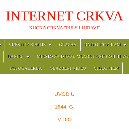
INTERNET CRKVA
KUĆNA CRKVA "PULS LJUBAVI"
VIJESTI IZ BIBLIJE
GLAZBA
RADIO PROGRAM
DANIEL
MJESTO ZA DJECU, MLADE I ONE KOJI IH VO
FOTOGALERIJA
GLAZBENI VIDEO
VIDEO FILM
UVOD U
1844. G.
V DIO