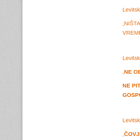
Levitsk
NIŠTA
„
VREME
Levitsk
NE O
„
NE PI
GOSPO
Levitsk
ČOVJ
„