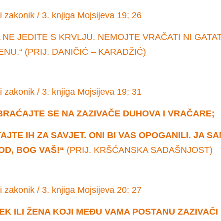
i zakonik / 3. knjiga Mojsijeva 19; 26
 NE JEDITE S KRVLJU. NEMOJTE VRAČATI NI GATAT
NU.“ (PRIJ. DANIČIĆ – KARADŽIĆ)
i zakonik / 3. knjiga Mojsijeva 19; 31
BRAĆAJTE SE NA ZAZIVAČE DUHOVA I VRAČARE;
TAJTE IH ZA SAVJET. ONI BI VAS OPOGANILI. JA S
D, BOG VAŠ!“
(PRIJ. KRŠĆANSKA SADAŠNJOST)
i zakonik / 3. knjiga Mojsijeva 20; 27
EK ILI ŽENA KOJI MEĐU VAMA POSTANU ZAZIVAČI