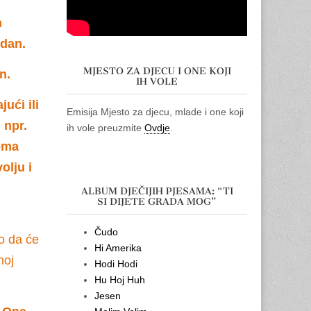
h
edan.
MJESTO ZA DJECU I ONE KOJI
n.
IH VOLE
ući ili
Emisija Mjesto za djecu, mlade i one koji
 npr.
ih vole preuzmite
Ovdje
.
rema
olju i
ALBUM DJEČIJIH PJESAMA: “TI
SI DIJETE GRADA MOG”
Čudo
o da će
Hi Amerika
noj
Hodi Hodi
Hu Hoj Huh
Jesen