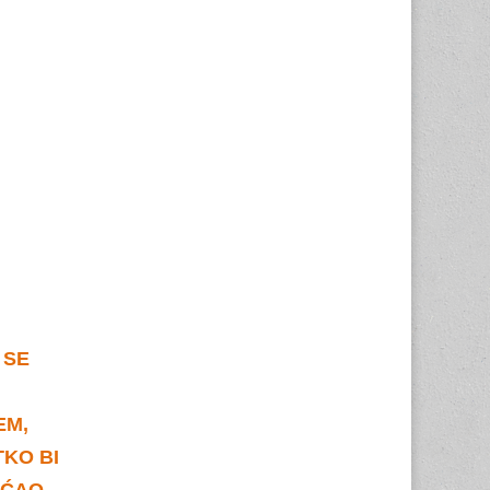
 SE
EM,
TKO BI
AĆAO