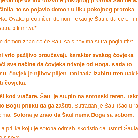
 je od nje da mu dozvole pokojnog proroka Samuela
učinila, te se pojavio demon u liku pokojnog proroka
la.
Ovako preobličen demon, rekao je Šaulu da će on i 
utra biti mrtvi.*
e demon znao da će Šaul sa sinovima sutra poginuti?“
 vrlo pažljivo proučavaju karakter svakog čovjeka
eći sve načine da čovjeka odvoje od Boga. Kada to
nu, čovjek je njihov plijen. Oni tada izabiru trenutak
ti čovjeka.
ši kod vračare, Šaul je stupio na sotonski teren. Tako
io Bogu priliku da ga zaštiti.
Sutradan je Šaul išao u ra
jcima.
Sotona je znao da Šaul nema Boga sa sobom.
ila prilika koju je sotona odmah iskoristio da usmrti Šaula
e sinove.