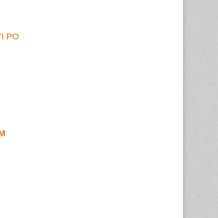
I PO
AM