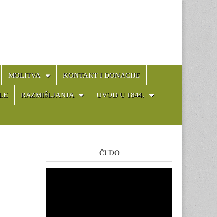
MOLITVA
KONTAKT I DONACIJE
LE
RAZMIŠLJANJA
UVOD U 1844.
ČUDO