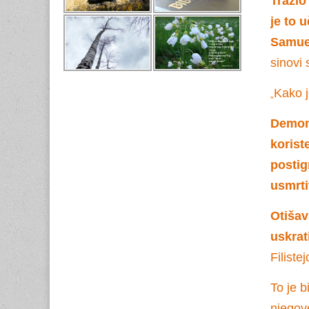
Tražio
je to 
Samue
sinovi s
Kako j
„
Demoni
korist
postig
usmrti
Otišav
uskrat
Filiste
To je b
njegov