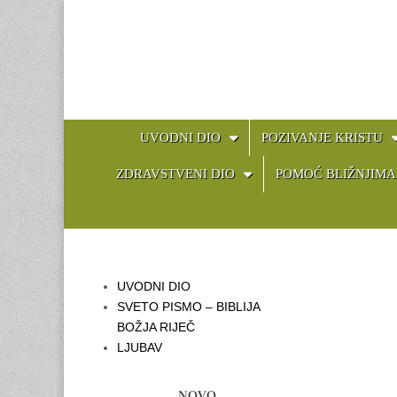
MAIN
SKIP
UVODNI DIO
POZIVANJE KRISTU
TO
MENU
CONTENT
ZDRAVSTVENI DIO
POMOĆ BLIŽNJIMA
UVODNI DIO
SVETO PISMO – BIBLIJA
BOŽJA RIJEČ
LJUBAV
NOVO