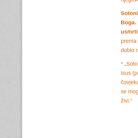
Sotoni
Boga. 
usmrti
prema s
dobio r
* „Soto
Isus (
čovjeka
se mog
živi.“