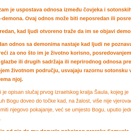
izam je uspostava odnosa između čovjeka i sotonski
-demona. Ovaj odnos može biti neposredan ili posr
edan, kad ljudi otvoreno traže da im se objavi demo
an odnos sa demonima nastaje kad ljudi ne poznavaj
eći za ono što im je životno korisno, posredovanjem
glazbe ili drugih sadržaja ili neprirodnog odnosa p
ojem životnom području, usvajaju razornu sotonsku v
rema njoj.
ji je opisan slučaj prvog Izraelskog kralja Šaula, kojeg je
uh Bogu doveo do točke kad, na žalost, više nije vjerova
imiti njegovo pokajanje, već se umjesto Bogu, uputio jed
.