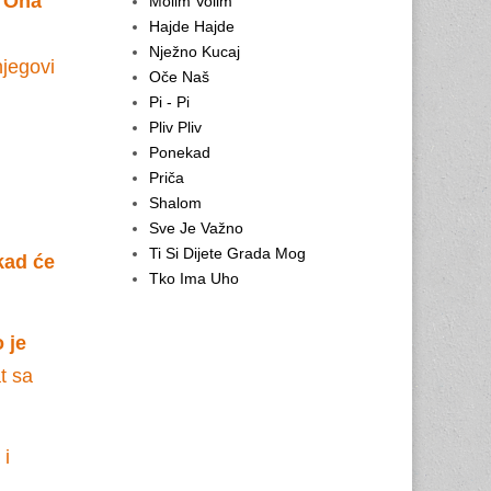
. Ona
Molim Volim
Hajde Hajde
Nježno Kucaj
njegovi
Oče Naš
Pi - Pi
Pliv Pliv
Ponekad
Priča
Shalom
Sve Je Važno
Ti Si Dijete Grada Mog
 kad će
Tko Ima Uho
 je
t sa
 i