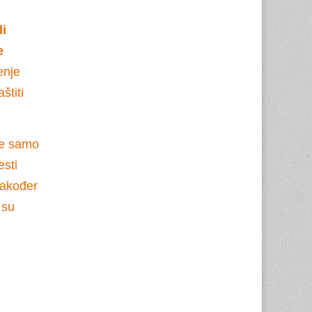
li
e
enje
štiti
ože samo
esti
Također
 su