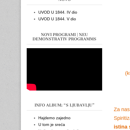
UVOD U 1844. IV dio
UVOD U 1844. V dio
NOVI PROGRAMI | NEU
DEMONSTRATIV PROGRAMMS
(k
INFO ALBUM: “S LJUBAVLJU”
Za nas 
Spiriti
Hajdemo zajedno
U tom je sreća
istina