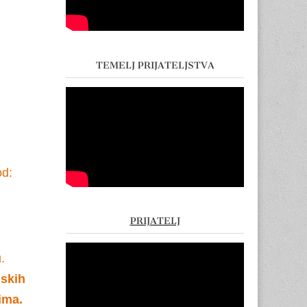
TEMELJ PRIJATELJSTVA
od:
PRIJATELJ
.
jskih
ima.