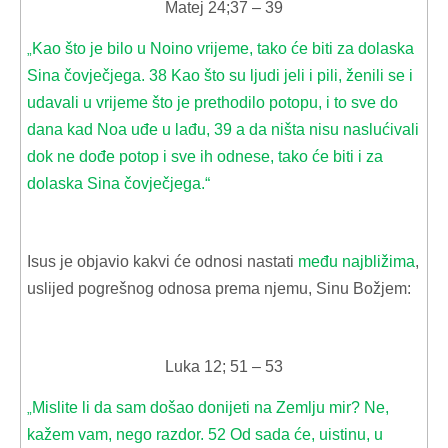
Matej 24;37 – 39
Kao što je bilo u Noino vrijeme, tako će biti za dolaska
„
Sina čovječjega. 38 Kao što su ljudi jeli i pili, ženili se i
udavali u vrijeme što je prethodilo potopu, i to sve do
dana kad Noa uđe u lađu, 39 a da ništa nisu naslućivali
dok ne dođe potop i sve ih odnese, tako će biti i za
dolaska Sina čovječjega.“
Isus je objavio kakvi će odnosi nastati
među najbližima
,
uslijed pogrešnog odnosa prema njemu, Sinu Božjem:
Luka 12; 51 – 53
Mislite li da sam došao donijeti na Zemlju mir? Ne,
„
kažem vam, nego razdor. 52 Od sada će, uistinu, u