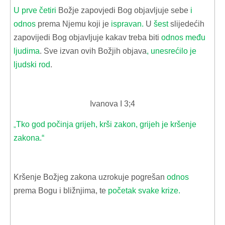
U prve četiri
Božje zapovjedi Bog objavljuje sebe
i
odnos
prema Njemu koji je
ispravan.
U
šest
slijedećih
zapovijedi Bog objavljuje kakav treba biti
odnos među
ljudima
. Sve izvan ovih Božjih objava
, unesrećilo je
ljudski rod
.
Ivanova I 3;4
Tko god počinja grijeh, krši zakon, grijeh je kršenje
„
zakona.“
Kršenje Božjeg zakona uzrokuje pogrešan
odnos
prema Bogu i bližnjima, te
početak svake krize.