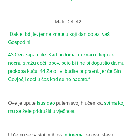
Matej 24; 42
Dakle, bdijte, jer ne znate u koji dan dolazi vaš
„
Gospodin!
43 Ovo zapamtite: Kad bi domaćin znao u koju će
noćnu stražu doći lopov, bdio bi i ne bi dopustio da mu
prokopa kuću! 44 Zato i vi budite pripravni, jer će Sin
Čovječji doći u čas kad se ne nadate.“
Ove je upute
Isus dao
putem svojih učenika,
svima koji
mu se žele pridružiti u vječnosti.
U čemu se sastoji njihova
priprema
za ovaj slavni