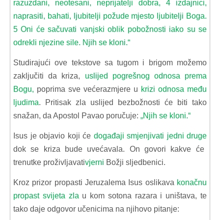
razuzdani, neotesani, neprijatelji dobra, 4 izdajnici,
naprasiti, bahati, ljubitelji požude mjesto ljubitelji Boga.
5 Oni će sačuvati vanjski oblik pobožnosti iako su se
odrekli njezine sile. Njih se kloni.“
Studirajući ove tekstove sa tugom i brigom možemo
zaključiti da kriza,
uslijed pogrešnog odnosa prema
Bogu,
poprima sve većerazmjere u
krizi odnosa među
ljudima
. Pritisak zla uslijed bezbožnosti će biti tako
snažan, da Apostol Pavao poručuje:
„Njih se kloni.“
Isus je objavio koji će
događaji smjenjivati jedni druge
dok se kriza bude uvećavala. On govori kakve će
trenutke proživljavati
vjerni
Božji sljedbenici.
Kroz prizor propasti Jeruzalema Isus oslikava
konačnu
propast svijeta zla
u kom sotona razara i uništava, te
tako daje odgovor učenicima na njihovo pitanje: