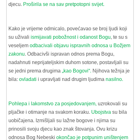
djecu.
Proširila se na sav pretpotopni svijet.
Kako je vrijeme odmicalo, povećavao se broj ljudi koji
su uživali
ismijavati pobožnost i odanost Bogu
, te su s
veseljem
odbacivali objavu ispravnih odnosa u Božjem
zakonu
. Odbacivši ispravan odnos prema Bogu,
nadahnuti neprijateljskim duhom sotone, postavljali su
se jedni prema drugima
„kao Bogovi“.
Njihova težnja je
bila:
ovladati
i upravljati nad drugim ljudima
nasilno.
Pohlepa i lakomstvo za posjedovanjem,
uzrokovali su
pljačke i otimanje na svakom koraku.
Ubojstva
su bila
uobičajena. Izmišljali su lažne bogove i njima su
prinosili svoju djecu kao znak štovanja. Ovu krizu
odnosa Bog Nebeski
okončao je potpunim uništenjem