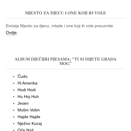
MJESTO ZA DJECU I ONE KOJI IH VOLE
Emisija Mjesto za djecu, mlade i one koji ih vole preuzmite
Ovdje
.
ALBUM DJEČIJIH PJESAMA: “TI SI DIJETE GRADA
MOG”
Čudo
Hi Amerika
Hodi Hodi
Hu Hoj Huh
Jesen
Molim Volim
Hajde Hajde
Nježno Kucaj
Oče Naš