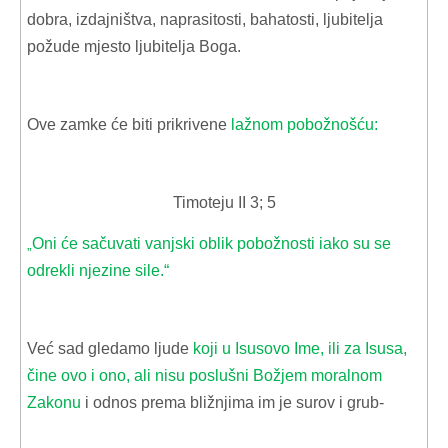
dobra, izdajništva, naprasitosti, bahatosti, ljubitelja
požude mjesto ljubitelja Boga.
Ove zamke će biti prikrivene
lažnom pobožnošću:
Timoteju II 3; 5
Oni će sačuvati vanjski oblik pobožnosti iako su se
„
odrekli njezine sile.“
Već sad gledamo ljude
koji u Isusovo Ime, ili za Isusa,
čine ovo i ono, ali nisu poslušni Božjem moralnom
Zakonu
i odnos prema bližnjima im je surov i grub-