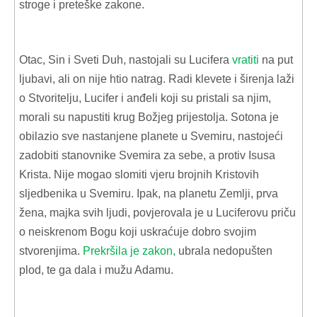
stroge i preteške zakone.
Otac, Sin i Sveti Duh, nastojali su Lucifera
vratiti
na put
ljubavi, ali on nije htio natrag. Radi klevete i širenja laži
o Stvoritelju, Lucifer i anđeli koji su pristali sa njim,
morali su napustiti krug Božjeg prijestolja. Sotona je
obilazio sve nastanjene planete u Svemiru, nastojeći
zadobiti stanovnike Svemira za sebe, a protiv Isusa
Krista. Nije mogao slomiti vjeru brojnih Kristovih
sljedbenika u Svemiru. Ipak, na planetu Zemlji, prva
žena, majka svih ljudi, povjerovala je u Luciferovu priču
o neiskrenom Bogu koji uskraćuje dobro svojim
stvorenjima.
Prekršila je zakon,
ubrala nedopušten
plod, te ga dala i mužu Adamu.