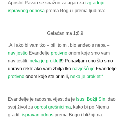
Apostol Pavao se snažno zalagao za
izgradnju
ispravnog odnosa
prema Bogu i prema ljudima:
Galaćanima 1;8,9
Ali ako bi vam tko – bili to mi, bio anđeo s neba –
„
navijestio
Evanđelje
protivno
onom koje smo vam
navijestili,
neka je proklet!
9 Ponavljam ono što smo
upravo rekli: ako vam zbilja tko
navješćuje
Evanđelje
protivno
onom koje ste primili,
neka je proklet!“
Evanđelje je radosna vijest da je
Isus, Božji Sin
, dao
svoj život za
oprost grešnicima
, kako bi po Njemu
gradili
ispravan odnos
prema Bogu i bližnjima.