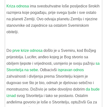
Kriza odnosa
ima sveobuhvatne loše posljedice širokih
razmjera koje pogađaju, prije svega ljude i sve ostalo
na planeti Zemlji. Ovo odvaja planetu Zemlju i njezine
stanovnike od zajednice sa ostalom Svemirskom
obitelji.
Do
prve krize odnosa
došlo je u Svemiru, kod Božjeg
prijestolja. Lucifer, anđeo kojeg je Bog stvorio sa
obiljem ljepote i vrijednosti, usmjerio je svoju pažnju
sa
Stvoritelja na sebe
. Odbacivši
ispravan odnos
zahvalnosti i divljenja prema Stvoritelju kojem je
dugovao sve što je bio, odmah je djelovao sebično i
monstruozno. Doživio je sebe dovoljno dobrim
da bude
iznad
svog Stvoritelja i tako se postavio. Ostalim
anđelima govorio je loše o Stvoritelju, optuživši Ga za