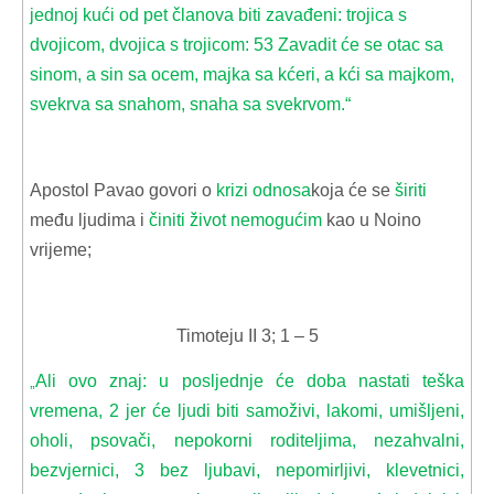
jednoj kući od pet članova biti zavađeni: trojica s
dvojicom, dvojica s trojicom: 53 Zavadit će se otac sa
sinom, a sin sa ocem, majka sa kćeri, a kći sa majkom,
svekrva sa snahom, snaha sa svekrvom.“
Apostol Pavao govori o
krizi odnosa
koja će se
širiti
među ljudima i
činiti život nemogućim
kao u Noino
vrijeme;
Timoteju II 3; 1 – 5
Ali ovo znaj: u posljednje će doba nastati teška
„
vremena, 2 jer će ljudi biti samoživi, lakomi, umišljeni,
oholi, psovači, nepokorni roditeljima, nezahvalni,
bezvjernici, 3 bez ljubavi, nepomirljivi, klevetnici,