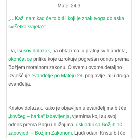
Matej 24;3
…Kaži nam kad će to biti i koji je znak tvoga dolaska i
„
svršetka svijeta?“
Da,
Isusov dolazak
, na oblacima, u pratnji svih anđela,
okončat će
prilike koje uzrokuje pogrešan odnos prema
Božjem moralnom zakonu. O svemu ovome detaljno
izvješćuje
evanđelje po Mateju 24.
poglavlje, ali i druga
evanđelja.
Kristov dolazak, kako je objavljen u evanđeljima bit će
„kovčeg – barka“ izbavljenja
, vjernima koji su svoj
odnos prema Bogu i bližnjima,
uskladili sa Božjih 10
zapovjedi – Božjim Zakonom.
Ljudi odani Kristu bit će