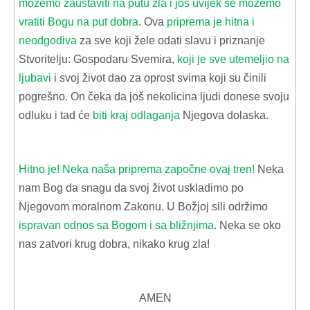
možemo zaustaviti na putu zla i još uvijek se možemo
vratiti Bogu na put dobra
. Ova
priprema je hitna i
neodgodiva
za sve koji žele odati slavu i priznanje
Stvoritelju: Gospodaru Svemira,
koji je sve utemeljio na
ljubavi
i svoj život dao za oprost svima koji su činili
pogrešno. On čeka da još nekolicina ljudi donese svoju
odluku i tad će
biti kraj odlaganja
Njegova dolaska.
Hitno je! Neka naša priprema započne ovaj tren!
Neka
nam Bog da snagu da svoj život uskladimo po
Njegovom moralnom Zakonu. U Božjoj sili održimo
ispravan odnos sa Bogom i sa bližnjima
. Neka se oko
nas zatvori krug dobra, nikako krug zla!
AMEN