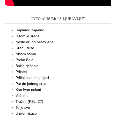
INFO ALBUM: “S LJUBAVLJU”
Hajdemo zajedno
U tom je sreća
Nešto drugo nešto jače
Dragi Isuse
Nisam sama
Preko Bola
Božje rješenje
Prijatelj
Pričaj o zelenoj rijeci
Put do jednog srca
Kao Ivan nekad
Veži me
Tražim (PSL. 27)
To je sve
U meni isuse