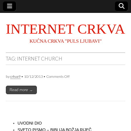
INTERNET CRKVA
KUĆNA CRKVA "PULS LJUBAVI"
TAG:
INTERNET CHURCH
on
by
crkva9
•
10/12/2013
•
Comments Off
Tagovi!
Read more →
UVODNI DIO
SVETO PISMO – BIBLIJA BOŽJA RIJEČ